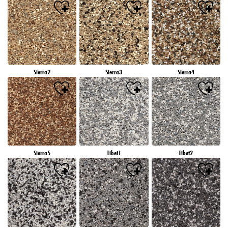
Sierra2
Sierra3
Sierra4
Sierra5
Tibet1
Tibet2