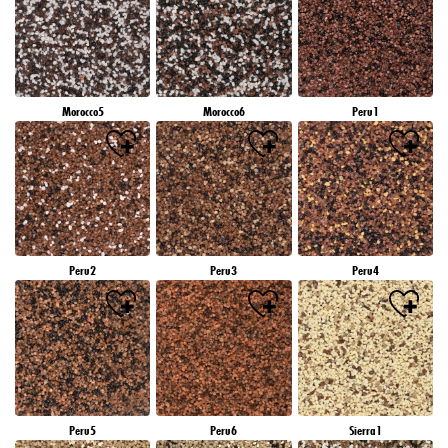
Morocco5
Morocco6
Peru1
Peru2
Peru3
Peru4
Peru5
Peru6
Sierra1