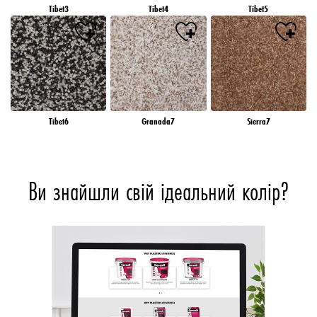
Tibet3
Tibet4
Tibet5
Tibet6
Granada7
Sierra7
Ви знайшли свій ідеальний колір?