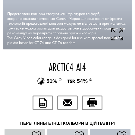
Представлені кольори стосуються штукатурок та фарб,
запропонованих компанією Ceresit. Через використання цифрових
технологій представлені кольори можуть не відповідати оригінальним,
тому їх не можна розглядати як достовірне відображення кольору. Ми
рекомендуємо перевірити справжні зразки кольорів.
The Grey Vibes color range is designed for use with special transparent
plaster bases for CT 74 and CT 76 renders.
ARCTIC4 AI4
51%
54%
ПЕРЕГЛЯНЬТЕ ІНШІ КОЛЬОРИ В ЦІЙ ПАЛІТРІ