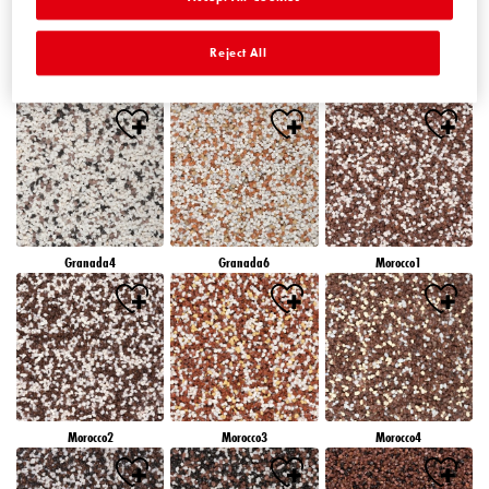
Reject All
Granada1
Granada2
Granada3
Granada4
Granada6
Morocco1
Morocco2
Morocco3
Morocco4