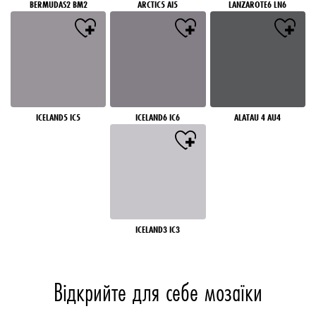
BERMUDAS2 BM2
ARCTIC5 AI5
LANZAROTE6 LN6
ICELAND5 IC5
ICELAND6 IC6
ALATAU 4 AU4
ICELAND3 IC3
Відкрийте для себе мозаїки