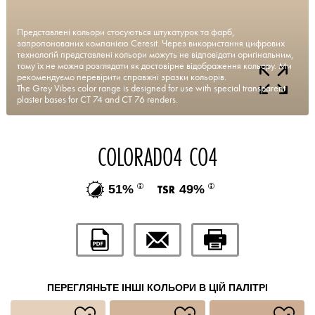
Представлені кольори стосуються штукатурок та фарб,
запропонованих компанією Ceresit. Через використання цифрових
технологій представлені кольори можуть не відповідати оригінальним,
тому їх не можна розглядати як достовірне відображення кольору. Ми
рекомендуємо перевірити справжні зразки кольорів.
The Grey Vibes color range is designed for use with special transparent
plaster bases for CT 74 and CT 76 renders.
COLORADO4 CO4
51%
49%
ПЕРЕГЛЯНЬТЕ ІНШІ КОЛЬОРИ В ЦІЙ ПАЛІТРІ