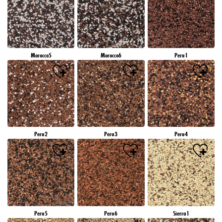
Morocco5
Morocco6
Peru1
Peru2
Peru3
Peru4
Peru5
Peru6
Sierra1