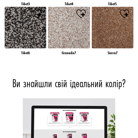
Tibet3
Tibet4
Tibet5
Tibet6
Granada7
Sierra7
Ви знайшли свій ідеальний колір?