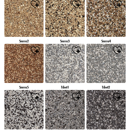
Sierra2
Sierra3
Sierra4
Sierra5
Tibet1
Tibet2