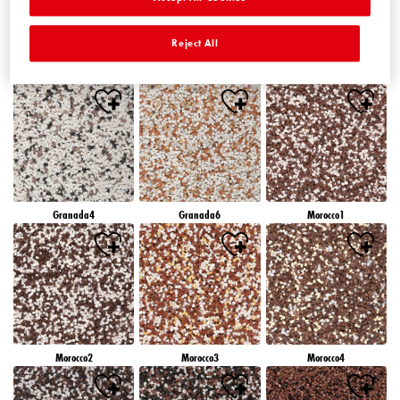
Reject All
Granada1
Granada2
Granada3
Granada4
Granada6
Morocco1
Morocco2
Morocco3
Morocco4