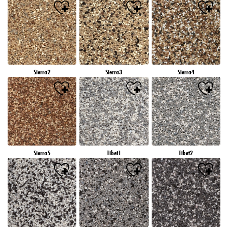
Sierra2
Sierra3
Sierra4
Sierra5
Tibet1
Tibet2