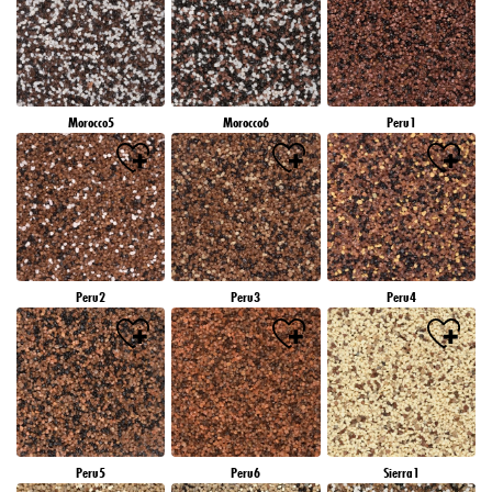
Morocco5
Morocco6
Peru1
Peru2
Peru3
Peru4
Peru5
Peru6
Sierra1