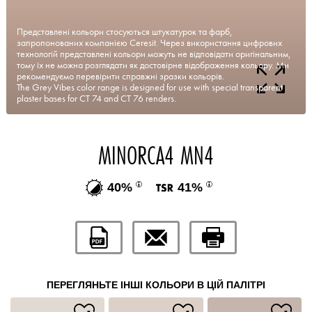
Представлені кольори стосуються штукатурок та фарб,
запропонованих компанією Ceresit. Через використання цифрових
технологій представлені кольори можуть не відповідати оригінальним,
тому їх не можна розглядати як достовірне відображення кольору. Ми
рекомендуємо перевірити справжні зразки кольорів.
The Grey Vibes color range is designed for use with special transparent
plaster bases for CT 74 and CT 76 renders.
MINORCA4 MN4
40%
41%
ПЕРЕГЛЯНЬТЕ ІНШІ КОЛЬОРИ В ЦІЙ ПАЛІТРІ