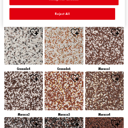
Reject All
Granada1
Granada2
Granada3
Granada4
Granada6
Morocco1
Morocco2
Morocco3
Morocco4