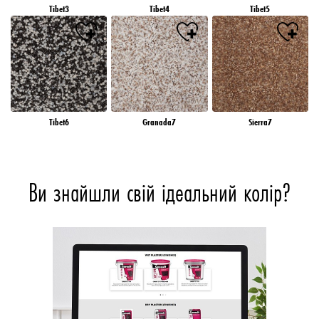
Tibet3
Tibet4
Tibet5
Tibet6
Granada7
Sierra7
Ви знайшли свій ідеальний колір?