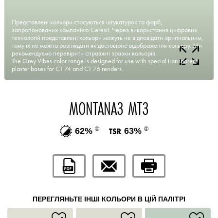
Представлені кольори стосуються штукатурок та фарб,
запропонованих компанією Ceresit. Через використання цифрових
технологій представлені кольори можуть не відповідати оригінальним,
тому їх не можна розглядати як достовірне відображення кольору. Ми
рекомендуємо перевірити справжні зразки кольорів.
The Grey Vibes color range is designed for use with special transparent
plaster bases for CT 74 and CT 76 renders.
MONTANA3 MT3
62%
63%
ПЕРЕГЛЯНЬТЕ ІНШІ КОЛЬОРИ В ЦІЙ ПАЛІТРІ