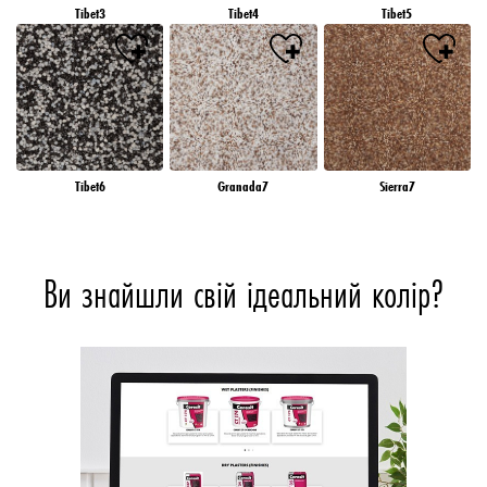
Tibet3
Tibet4
Tibet5
Tibet6
Granada7
Sierra7
Ви знайшли свій ідеальний колір?