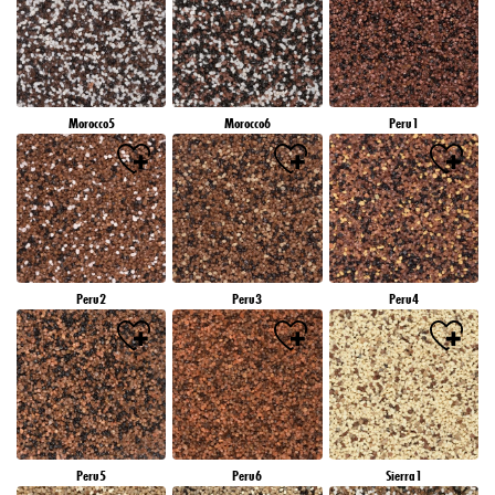
Morocco5
Morocco6
Peru1
Peru2
Peru3
Peru4
Peru5
Peru6
Sierra1