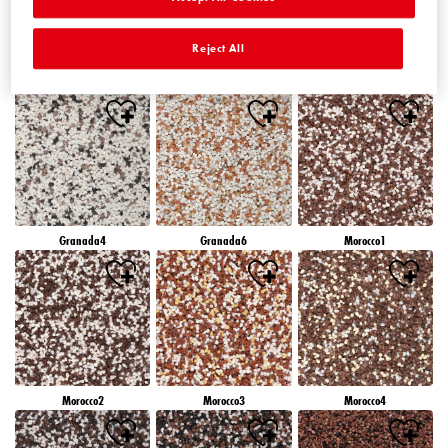
Reject All
Granada1
Granada2
Granada3
Granada4
Granada6
Morocco1
Morocco2
Morocco3
Morocco4