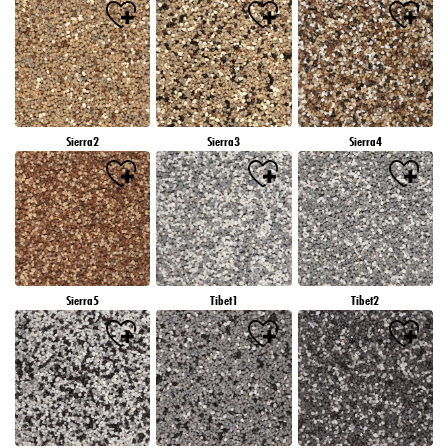
Sierra2
Sierra3
Sierra4
Sierra5
Tibet1
Tibet2