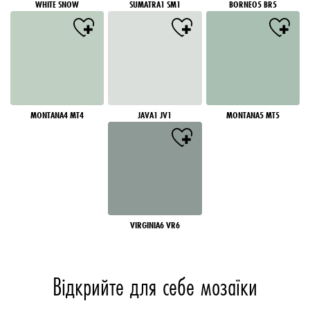
WHITE SNOW
SUMATRA1 SM1
BORNEO5 BR5
MONTANA4 MT4
JAVA1 JV1
MONTANA5 MT5
VIRGINIA6 VR6
Відкрийте для себе мозаїки