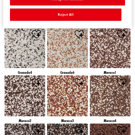
Reject All
Granada1
Granada2
Granada3
Granada4
Granada6
Morocco1
Morocco2
Morocco3
Morocco4