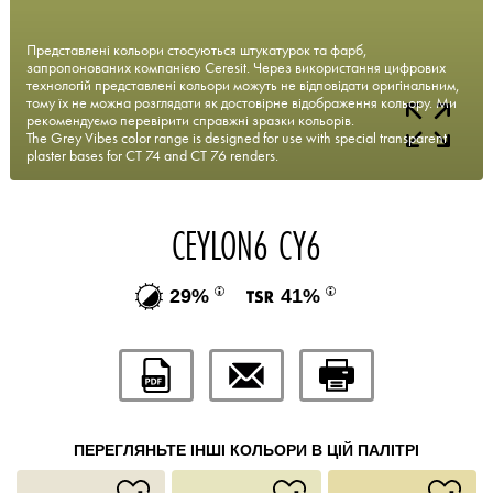
Представлені кольори стосуються штукатурок та фарб,
запропонованих компанією Ceresit. Через використання цифрових
технологій представлені кольори можуть не відповідати оригінальним,
тому їх не можна розглядати як достовірне відображення кольору. Ми
рекомендуємо перевірити справжні зразки кольорів.
The Grey Vibes color range is designed for use with special transparent
plaster bases for CT 74 and CT 76 renders.
CEYLON6 CY6
29%
41%
ПЕРЕГЛЯНЬТЕ ІНШІ КОЛЬОРИ В ЦІЙ ПАЛІТРІ