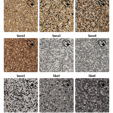
Sierra2
Sierra3
Sierra4
Sierra5
Tibet1
Tibet2