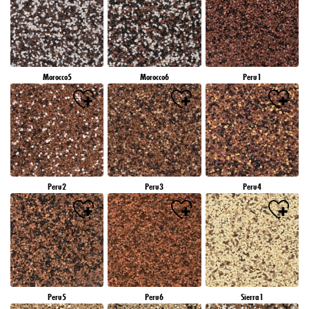
Morocco5
Morocco6
Peru1
Peru2
Peru3
Peru4
Peru5
Peru6
Sierra1