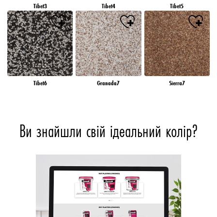
Tibet3
Tibet4
Tibet5
Tibet6
Granada7
Sierra7
Ви знайшли свій ідеальний колір?