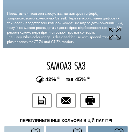
Представлені кольори стосуються штукатурок та фарб,
запропонованих компанією Ceresit. Через використання цифрових
технологій представлені кольори можуть не відповідати оригінальним,
тому їх не можна розглядати як достовірне відображення кольору. Ми
рекомендуємо перевірити справжні зразки кольорів.
The Grey Vibes color range is designed for use with special transparent
plaster bases for CT 74 and CT 76 renders.
SAMOA3 SA3
42%
45%
ПЕРЕГЛЯНЬТЕ ІНШІ КОЛЬОРИ В ЦІЙ ПАЛІТРІ