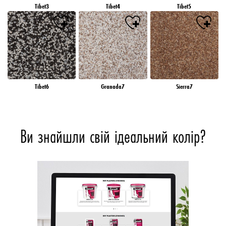
Tibet3
Tibet4
Tibet5
Tibet6
Granada7
Sierra7
Ви знайшли свій ідеальний колір?