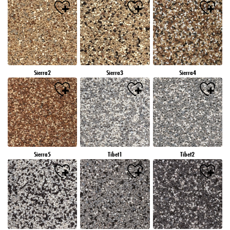
Sierra2
Sierra3
Sierra4
Sierra5
Tibet1
Tibet2