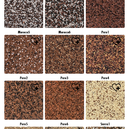
Morocco5
Morocco6
Peru1
Peru2
Peru3
Peru4
Peru5
Peru6
Sierra1