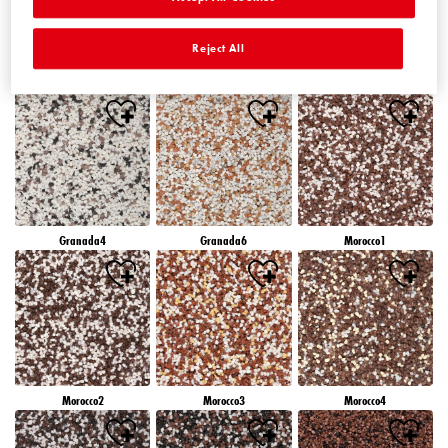
Reject All
Granada1
Granada2
Granada3
Granada4
Granada6
Morocco1
Morocco2
Morocco3
Morocco4