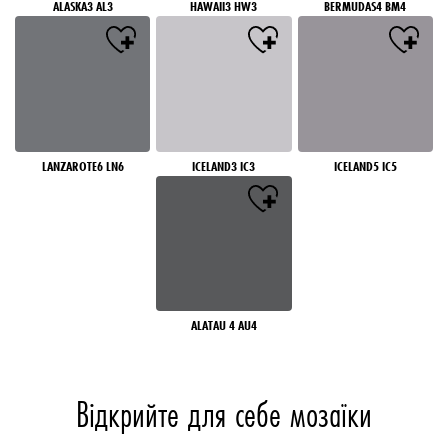
ALASKA3 AL3
HAWAII3 HW3
BERMUDAS4 BM4
LANZAROTE6 LN6
ICELAND3 IC3
ICELAND5 IC5
ALATAU 4 AU4
Відкрийте для себе мозаїки